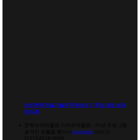
2025한국건설기술연구원 KICT 주요사업 성과
전시회
한독의약박물관 스마트박물관 – 미션 프로그램
숨겨진 보물을 찾아서
vrealstudio
2023-11-
01T13:28:18+09:00