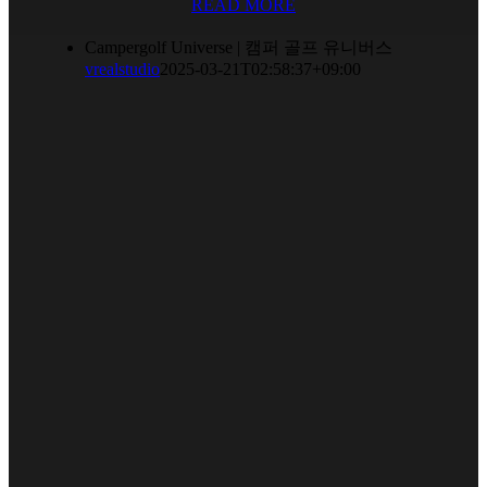
READ MORE
Campergolf Universe | 캠퍼 골프 유니버스
vrealstudio
2025-03-21T02:58:37+09:00