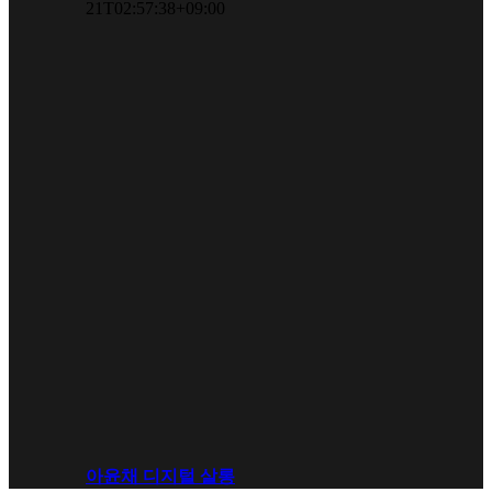
21T02:57:38+09:00
아윤채 디지털 살롱