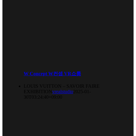
W Concept W컨셉 VR쇼룸
LOUIS VUITTON – SAVOIR FAIRE
EXHIBITION
vrealstudio
2025-01-
30T03:24:40+09:00