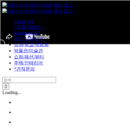
Skip
to
content
Top20 VR
*전체 VR보기
Matterport 3D
3D가상전시관
성과/학교/박람회
박물관/미술관
쇼핑/패션/뷰티
주택/인테리어
*견적문의
검
색
...
Loading...